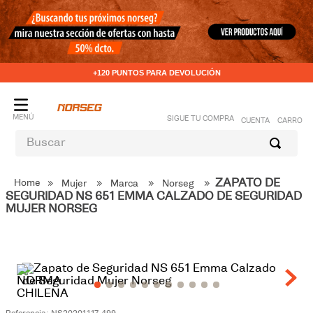
+120 PUNTOS PARA DEVOLUCIÓN
CUENTA
Buscar
TÉRMINOS MÁS BUSCADOS
ZAPATO DE
Mujer
Marca
Norseg
1
.
rhino
SEGURIDAD NS 651 EMMA CALZADO DE SEGURIDAD
MUJER NORSEG
2
.
calcetín
3
.
zapato seguridad hombre
4
.
zapatos seguridad mujer
5
.
ontario