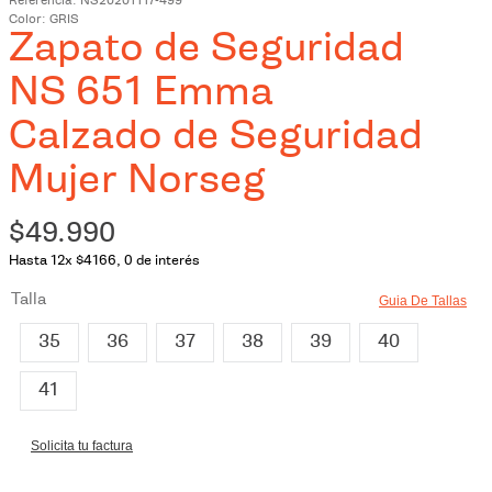
6
.
lisboa
Referencia
:
NS20201117-499
Color
GRIS
7
.
sintra
Zapato de Seguridad
8
.
katrina
NS 651 Emma
9
.
chaleco lópez
Calzado de Seguridad
10
.
570
Mujer Norseg
$
49
.
990
Hasta
12
x
$
4166
,
0
de interés
Talla
Guia De Tallas
35
36
37
38
39
40
41
Solicita tu factura