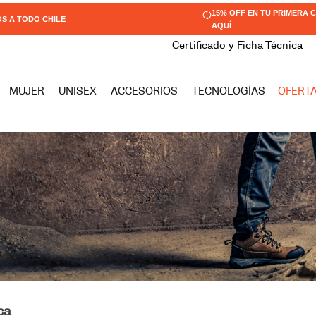
15% OFF EN TU PRIMERA
OS A TODO CHILE
AQUÍ
Certificado y Ficha Técnica
MUJER
UNISEX
ACCESORIOS
TECNOLOGÍAS
OFERT
RMINOS MÁS BUSCADOS
rhino
calcetín
zapato seguridad hombre
zapatos seguridad mujer
ontario
lisboa
sintra
ca
katrina