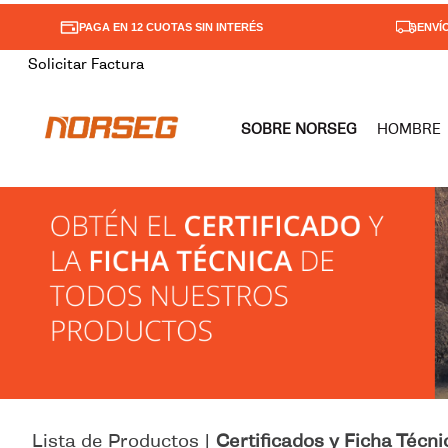
PAGA EN 12 CUOTAS SIN INTERÉS
ENVÍ
Solicitar Factura
SOBRE NORSEG
HOMBRE
TÉ
1
.
2
.
3
.
4
.
5
.
6
.
7
.
Lista de Productos |
Certificados y Ficha Técni
8
.