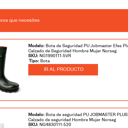
chaleco lópez
570
ivos que necesites
Bota de Seguridad PU Jobmaster Efes P
Calzado de Seguridad Hombre Mujer Norseg
SKU
:
NG1990111-5VR
Bota
IR AL PRODUCTO
Bota de seguridad PU JOBMASTER PLU
Calzado de seguridad Hombre Mujer Norseg
SKU
:
NG4830111-520