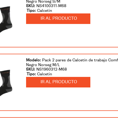
Negro Norseg S/M
SKU
:
NS4100311-M68
Calcetin
IR AL PRODUCTO
Pack 2 pares de Calcetín de trabajo Com
Negro Norseg M/L
SKU
:
NS1960312-M68
Calcetin
IR AL PRODUCTO