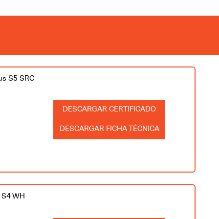
lus S5 SRC
CERTIFICADO
FICHA TÉCNICA
S S4 WH