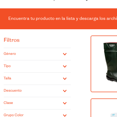
9
.
10
.
Encuentra tu producto en la lista y descarga los arch
Filtros
Género
Hombre
Tipo
Mujer
Unisex
Bota
Talla
Botin
Calcetin
34
Protector
Descuento
35
Zapatilla
36
Si
Zapato
37
Clase
38
Accesorios
39
Grupo Color
Calzado
40