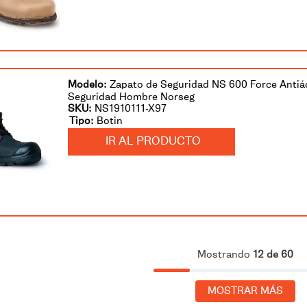
Zapato de Seguridad NS 600 Force Antiá
Seguridad Hombre Norseg
SKU
:
NS1910111-X97
Botin
IR AL PRODUCTO
Mostrando
12 de 60
MOSTRAR MÁS